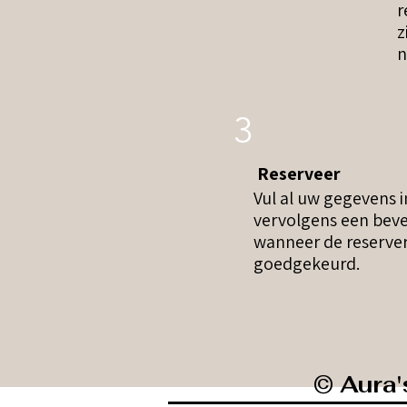
r
z
n
3
Reserveer
Vul al uw gegevens 
vervolgens een beves
wanneer de reserver
goedgekeurd.
© Aura'